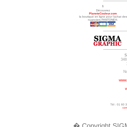
1
Découvrez
PlaneteCouleur.com
la boutique en ligne pour l'achat des
nuanciers PANTONE®.
S
348
No
www.
w
Tél : 01 60 
con
� Copyright SIG